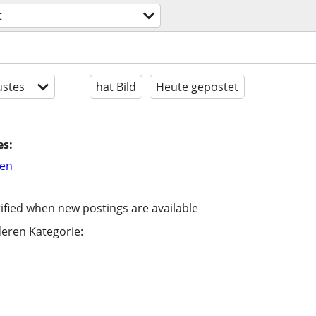
t
stes
hat Bild
Heute gepostet
es:
hen
ified when new postings are available
eren Kategorie: